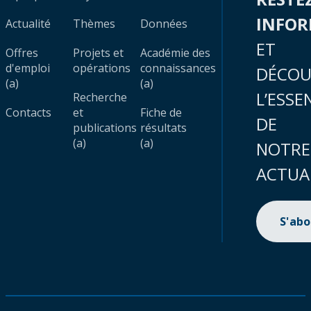
INFO
Actualité
Thèmes
Données
ET
Offres
Projets et
Académie des
d'emploi
opérations
connaissances
DÉCOU
(a)
(a)
L’ESSE
Recherche
Contacts
et
Fiche de
DE
publications
résultats
(a)
(a)
NOTRE
ACTUA
S'ab