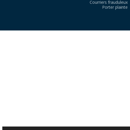
Courriers frauduleux
Porter plainte