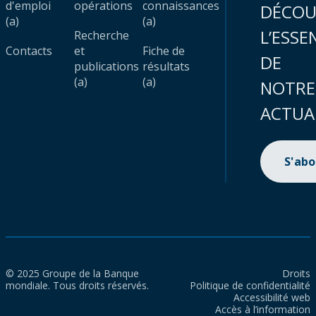
d'emploi
opérations
connaissances
DÉCOU
(a)
(a)
L’ESSE
Recherche
Contacts
et
Fiche de
DE
publications
résultats
(a)
(a)
NOTRE
ACTUA
S'ab
© 2025 Groupe de la Banque
Droits
mondiale. Tous droits réservés.
Politique de confidentialité
Accessibilité web
Accès à l’information