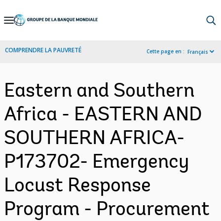
Skip
to
Main
COMPRENDRE LA PAUVRETÉ
Cette page en :
Français
Navigation
Eastern and Southern
Africa - EASTERN AND
SOUTHERN AFRICA-
P173702- Emergency
Locust Response
Program - Procurement