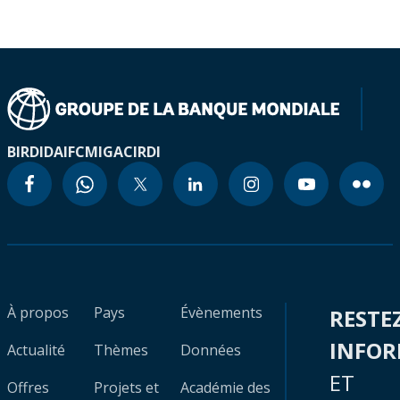
BIRD
IDA
IFC
MIGA
CIRDI
À propos
Pays
Évènements
RESTE
INFO
Actualité
Thèmes
Données
ET
Offres
Projets et
Académie des