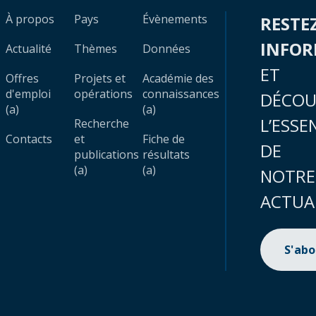
À propos
Pays
Évènements
RESTE
INFO
Actualité
Thèmes
Données
ET
Offres
Projets et
Académie des
d'emploi
opérations
connaissances
DÉCOU
(a)
(a)
L’ESSE
Recherche
Contacts
et
Fiche de
DE
publications
résultats
(a)
(a)
NOTRE
ACTUA
S'ab