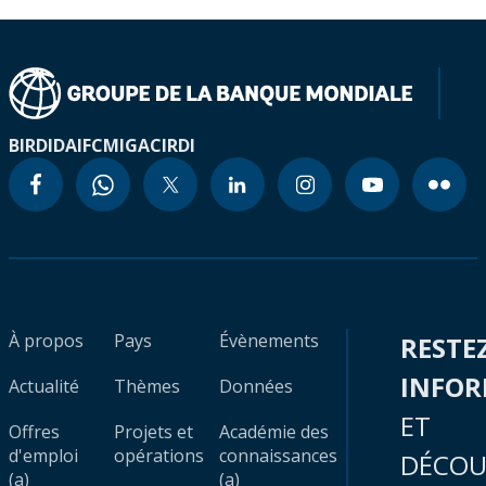
BIRD
IDA
IFC
MIGA
CIRDI
À propos
Pays
Évènements
RESTE
INFO
Actualité
Thèmes
Données
ET
Offres
Projets et
Académie des
d'emploi
opérations
connaissances
DÉCOU
(a)
(a)