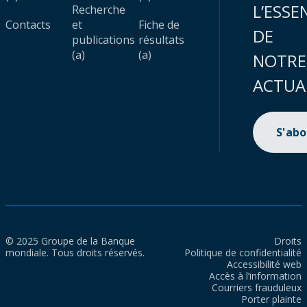
L’ESSE
Recherche
Contacts
et
Fiche de
DE
publications
résultats
(a)
(a)
NOTRE
ACTUA
S'ab
© 2025 Groupe de la Banque
Droits
mondiale. Tous droits réservés.
Politique de confidentialité
Accessibilité web
Accès à l’information
Courriers frauduleux
Porter plainte