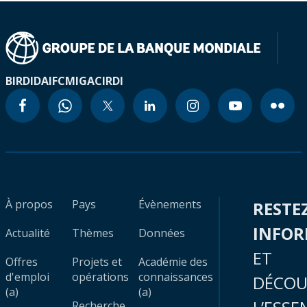
BIRD
IDA
IFC
MIGA
CIRDI
À propos
Pays
Évènements
RESTE
INFO
Actualité
Thèmes
Données
ET
Offres
Projets et
Académie des
d'emploi
opérations
connaissances
DÉCOU
(a)
(a)
Recherche