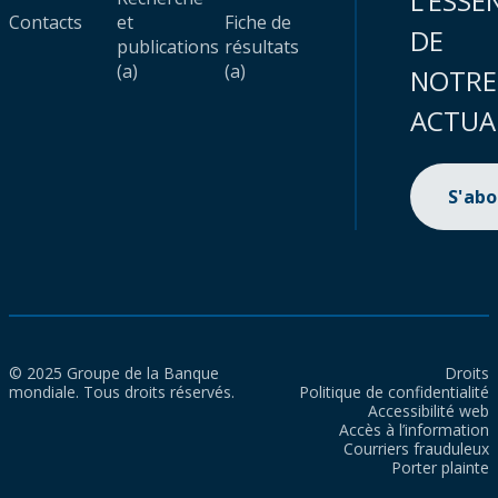
L’ESSE
Contacts
et
Fiche de
DE
publications
résultats
(a)
(a)
NOTRE
ACTUA
S'ab
© 2025 Groupe de la Banque
Droits
mondiale. Tous droits réservés.
Politique de confidentialité
Accessibilité web
Accès à l’information
Courriers frauduleux
Porter plainte