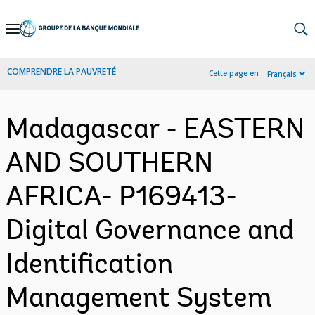
Skip
to
Main
COMPRENDRE LA PAUVRETÉ
Cette page en :
Français
Navigation
Madagascar - EASTERN
AND SOUTHERN
AFRICA- P169413-
Digital Governance and
Identification
Management System