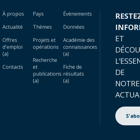
À propos
Pays
Évènements
RESTE
INFO
Actualité
Thèmes
Données
ET
Offres
Projets et
Académie des
d'emploi
opérations
connaissances
DÉCOU
(a)
(a)
L’ESSE
Recherche
Contacts
et
Fiche de
DE
publications
résultats
(a)
(a)
NOTRE
ACTUA
S'ab