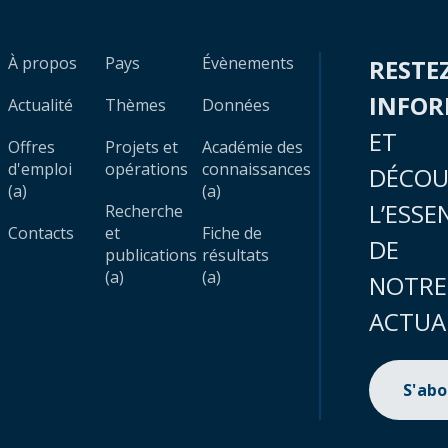
À propos
Pays
Évènements
RESTE
INFO
Actualité
Thèmes
Données
ET
Offres
Projets et
Académie des
d'emploi
opérations
connaissances
DÉCOU
(a)
(a)
L’ESSE
Recherche
Contacts
et
Fiche de
DE
publications
résultats
(a)
(a)
NOTRE
ACTUA
S'ab