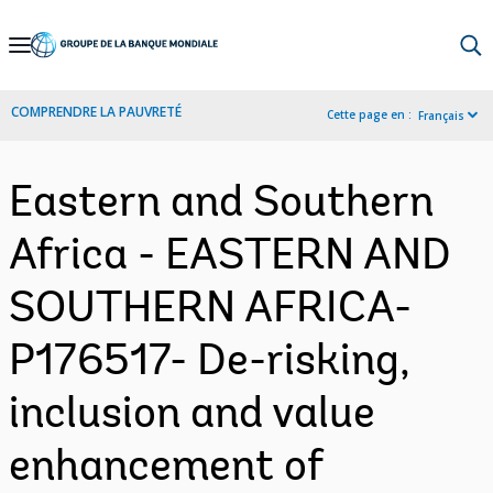
Skip
to
Main
COMPRENDRE LA PAUVRETÉ
Cette page en :
Français
Navigation
Eastern and Southern
Africa - EASTERN AND
SOUTHERN AFRICA-
P176517- De-risking,
inclusion and value
enhancement of