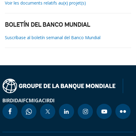
Voir les documents relatifs au(x) projet(s)
BOLETÍN DEL BANCO MUNDIAL
Suscríbase al boletín semanal del Banco Mundial
BIRD
IDA
IFC
MIGA
CIRDI