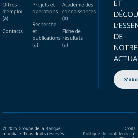
ET
Offres
Projets et
Académie des
d'emploi
opérations
connaissances
DÉCOU
(a)
(a)
L’ESSE
Recherche
Contacts
et
Fiche de
DE
publications
résultats
(a)
(a)
NOTRE
ACTUA
S'ab
© 2025 Groupe de la Banque
Droits
mondiale. Tous droits réservés.
Politique de confidentialité