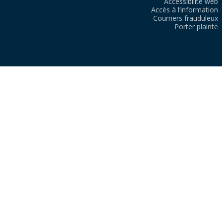
Accessibilité web
Accès à l’information
Courriers frauduleux
Porter plainte