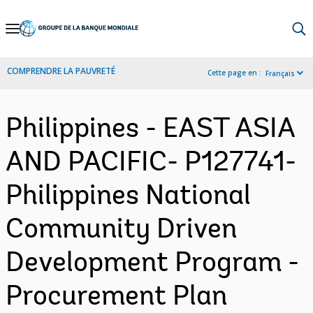
Skip
to
Main
COMPRENDRE LA PAUVRETÉ
Cette page en :
Français
Navigation
Philippines - EAST ASIA
AND PACIFIC- P127741-
Philippines National
Community Driven
Development Program -
Procurement Plan