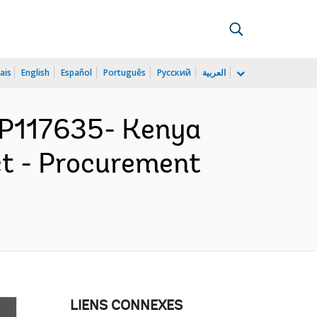
ais
English
Español
Português
Русский
العربية
P117635- Kenya
ct - Procurement
LIENS CONNEXES