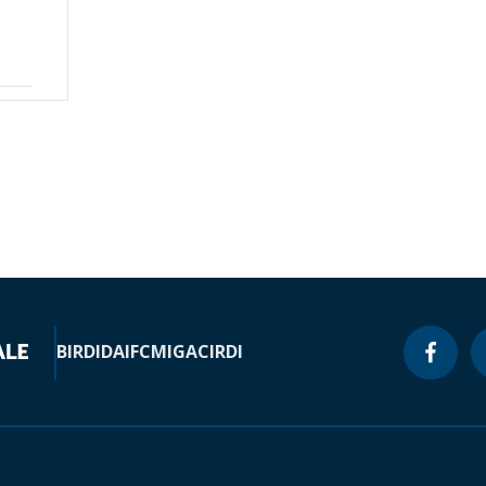
BIRD
IDA
IFC
MIGA
CIRDI