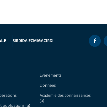
BIRD
IDA
IFC
MIGA
CIRDI
Évènements
Données
opérations
Académie des connaissances
(a)
 publications (a)