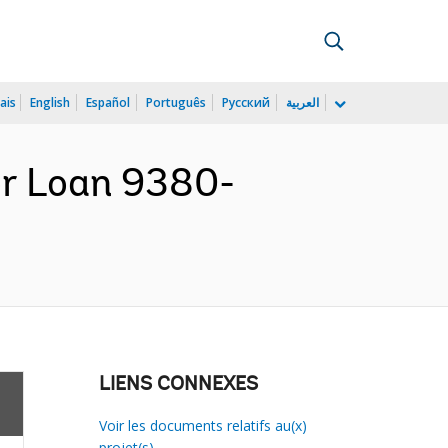
ais
English
Español
Português
Русский
العربية
or Loan 9380-
LIENS CONNEXES
Voir les documents relatifs au(x)
projet(s)