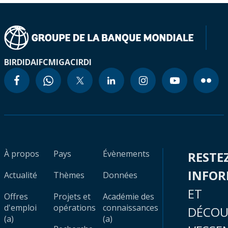
BIRD
IDA
IFC
MIGA
CIRDI
À propos
Pays
Évènements
RESTE
INFO
Actualité
Thèmes
Données
ET
Offres
Projets et
Académie des
d'emploi
opérations
connaissances
DÉCOU
(a)
(a)