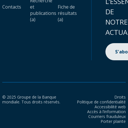
L’ESSE
Recherche
Contacts
et
Fiche de
DE
publications
résultats
(a)
(a)
NOTRE
ACTUA
S'ab
© 2025 Groupe de la Banque
Droits
mondiale. Tous droits réservés.
Politique de confidentialité
Accessibilité web
Accès à l’information
Courriers frauduleux
Porter plainte