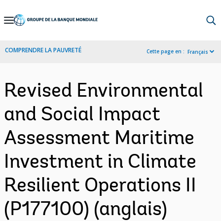
Skip
to
Main
COMPRENDRE LA PAUVRETÉ
Cette page en :
Français
Navigation
Revised Environmental
and Social Impact
Assessment Maritime
Investment in Climate
Resilient Operations II
(P177100) (anglais)