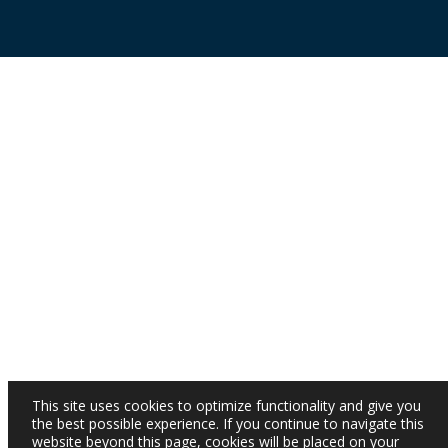
This site uses cookies to optimize functionality and give you
the best possible experience. If you continue to navigate this
website beyond this page, cookies will be placed on your