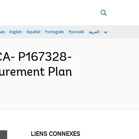
ais
English
Español
Português
Русский
العربية
CA- P167328-
curement Plan
LIENS CONNEXES