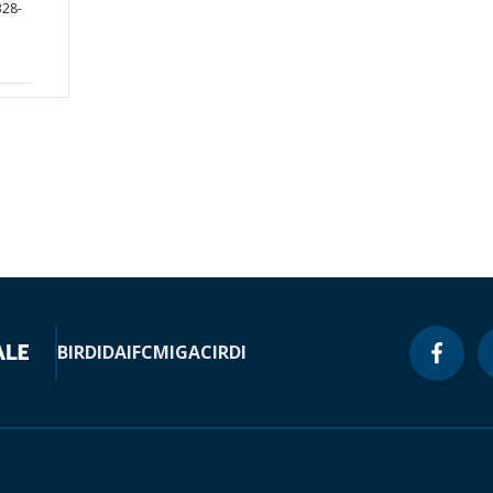
328-
BIRD
IDA
IFC
MIGA
CIRDI