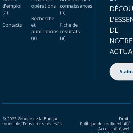
d'emploi
opérations
connaissances
DÉCOU
(a)
(a)
L’ESSE
Recherche
Contacts
et
Fiche de
DE
publications
résultats
(a)
(a)
NOTRE
ACTUA
S'ab
© 2025 Groupe de la Banque
Droits
mondiale. Tous droits réservés.
Politique de confidentialité
Accessibilité web