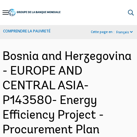
Skip
to
Main
COMPRENDRE LA PAUVRETÉ
Cette page en :
Français
Navigation
Bosnia and Herzegovina
- EUROPE AND
CENTRAL ASIA-
P143580- Energy
Efficiency Project -
Procurement Plan