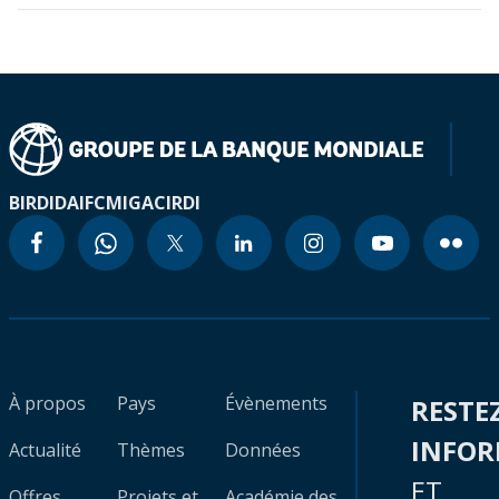
BIRD
IDA
IFC
MIGA
CIRDI
À propos
Pays
Évènements
RESTE
INFO
Actualité
Thèmes
Données
ET
Offres
Projets et
Académie des