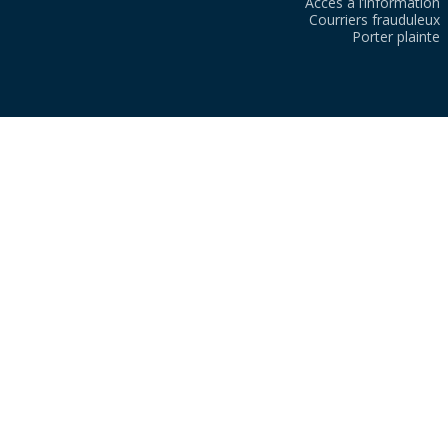
Accès à l’information
Courriers frauduleux
Porter plainte