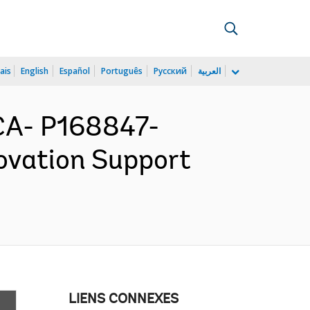
ais
English
Español
Português
Русский
العربية
CA- P168847-
ovation Support
LIENS CONNEXES