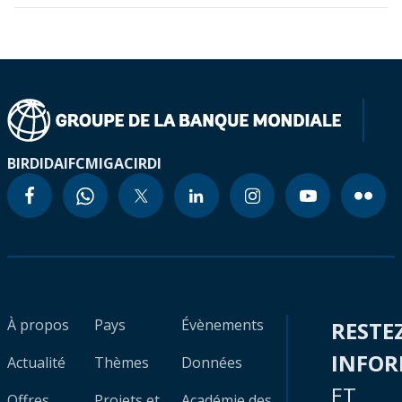
BIRD
IDA
IFC
MIGA
CIRDI
À propos
Pays
Évènements
RESTE
INFO
Actualité
Thèmes
Données
ET
Offres
Projets et
Académie des