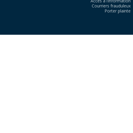
Accès à l’information
Courriers frauduleux
Porter plainte