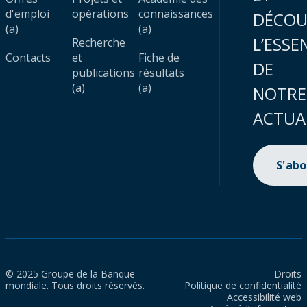
d'emploi
opérations
connaissances
DÉCOU
(a)
(a)
L’ESSE
Recherche
Contacts
et
Fiche de
DE
publications
résultats
(a)
(a)
NOTRE
ACTUA
S'ab
© 2025 Groupe de la Banque
Droits
mondiale. Tous droits réservés.
Politique de confidentialité
Accessibilité web