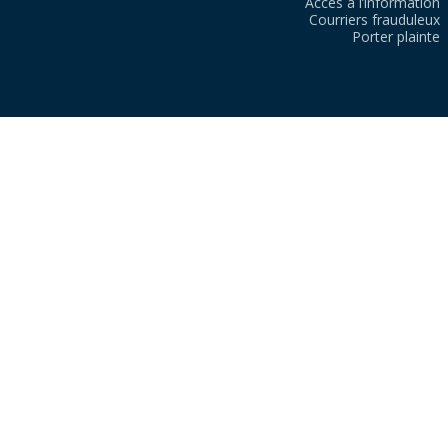
Accès à l’information
Courriers frauduleux
Porter plainte