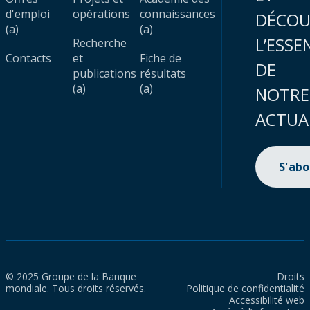
d'emploi
opérations
connaissances
DÉCOU
(a)
(a)
L’ESSE
Recherche
Contacts
et
Fiche de
DE
publications
résultats
(a)
(a)
NOTRE
ACTUA
S'ab
© 2025 Groupe de la Banque
Droits
mondiale. Tous droits réservés.
Politique de confidentialité
Accessibilité web