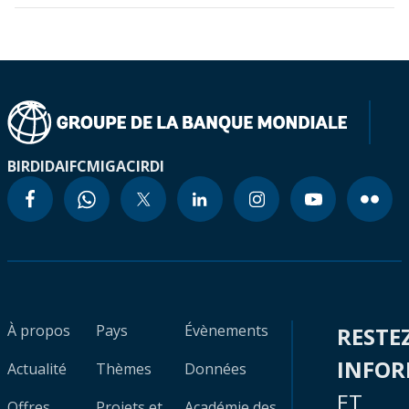
BIRD
IDA
IFC
MIGA
CIRDI
À propos
Pays
Évènements
RESTE
INFO
Actualité
Thèmes
Données
ET
Offres
Projets et
Académie des