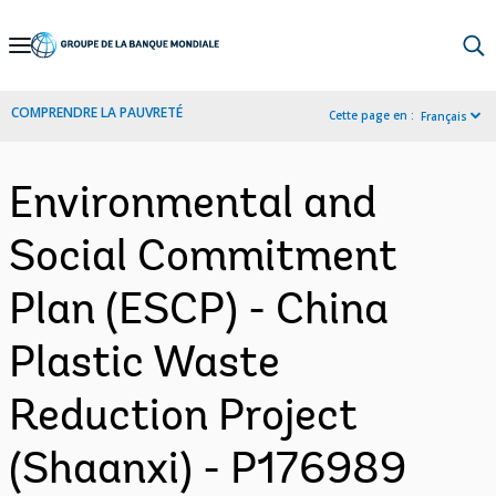
Skip
to
Main
COMPRENDRE LA PAUVRETÉ
Cette page en :
Français
Navigation
Environmental and
Social Commitment
Plan (ESCP) - China
Plastic Waste
Reduction Project
(Shaanxi) - P176989