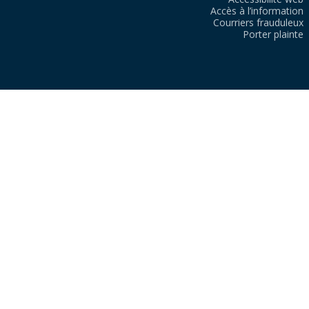
Accès à l’information
Courriers frauduleux
Porter plainte