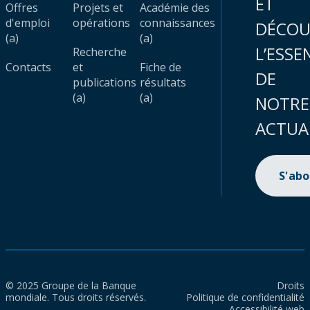
ET
Offres
Projets et
Académie des
d'emploi
opérations
connaissances
DÉCOU
(a)
(a)
L’ESSE
Recherche
Contacts
et
Fiche de
DE
publications
résultats
(a)
(a)
NOTRE
ACTUA
S'ab
© 2025 Groupe de la Banque
Droits
mondiale. Tous droits réservés.
Politique de confidentialité
Accessibilité web