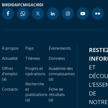
BIRD
IDA
IFC
MIGA
CIRDI
À propos
Pays
Évènements
RESTE
INFO
Actualité
Thèmes
Données
ET
Offres
Projets et
Académie des
d'emploi
opérations
connaissances
DÉCOU
(a)
(a)
L’ESSE
Recherche
Contacts
et
Fiche de
DE
publications
résultats
(a)
(a)
NOTRE