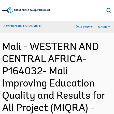
Skip
to
Main
COMPRENDRE LA PAUVRETÉ
Cette page en :
Français
Navigation
Mali - WESTERN AND
CENTRAL AFRICA-
P164032- Mali
Improving Education
Quality and Results for
All Project (MIQRA) -