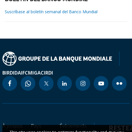
Suscríbase al boletín semanal del Banco Mundial
BIRD
IDA
IFC
MIGA
CIRDI
À propos
Pays
Évènements
RESTE