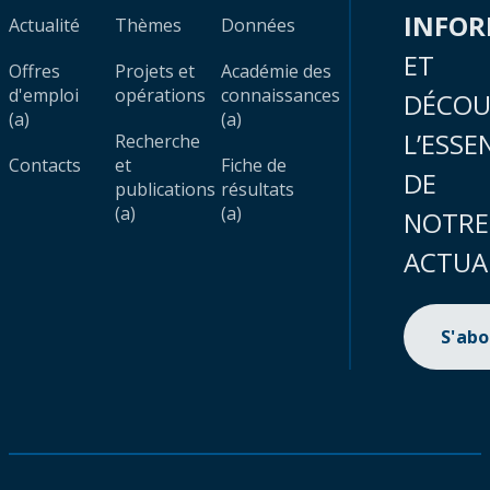
INFO
Actualité
Thèmes
Données
ET
Offres
Projets et
Académie des
d'emploi
opérations
connaissances
DÉCOU
(a)
(a)
L’ESSE
Recherche
Contacts
et
Fiche de
DE
publications
résultats
(a)
(a)
NOTRE
ACTUA
S'ab