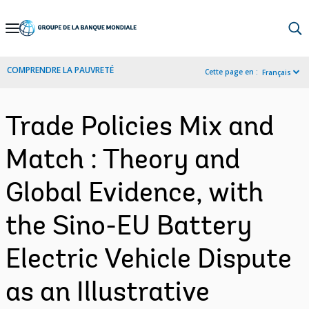
Skip
to
Main
COMPRENDRE LA PAUVRETÉ
Cette page en :
Français
Navigation
Trade Policies Mix and
Match : Theory and
Global Evidence, with
the Sino-EU Battery
Electric Vehicle Dispute
as an Illustrative