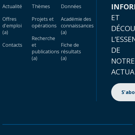
INFO
Actualité
Thèmes
Données
ET
Offres
Projets et
Académie des
d'emploi
opérations
connaissances
DÉCOU
(a)
(a)
L’ESSE
Recherche
Contacts
et
Fiche de
DE
publications
résultats
(a)
(a)
NOTRE
ACTUA
S'ab