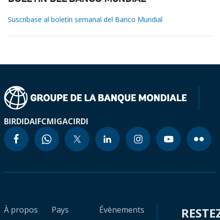
Suscríbase al boletín semanal del Banco Mundial
BIRD
IDA
IFC
MIGA
CIRDI
À propos
Pays
Évènements
RESTE