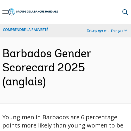
Skip
to
Main
COMPRENDRE LA PAUVRETÉ
Cette page en :
Français
Navigation
Barbados Gender
Scorecard 2025
(anglais)
Young men in Barbados are 6 percentage
points more likely than young women to be