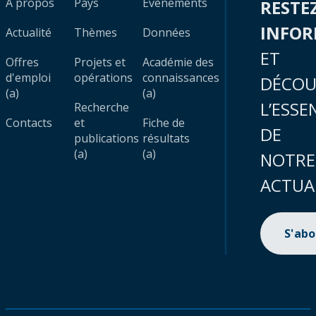
À propos
Pays
Évènements
RESTE
INFO
Actualité
Thèmes
Données
ET
Offres
Projets et
Académie des
d'emploi
opérations
connaissances
DÉCOU
(a)
(a)
L’ESSE
Recherche
Contacts
et
Fiche de
DE
publications
résultats
(a)
(a)
NOTRE
ACTUA
S'ab