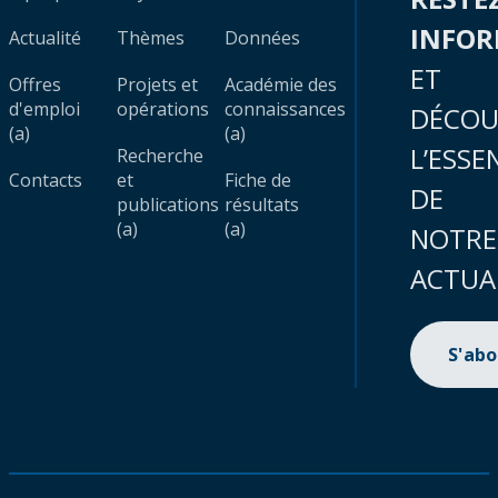
INFO
Actualité
Thèmes
Données
ET
Offres
Projets et
Académie des
d'emploi
opérations
connaissances
DÉCOU
(a)
(a)
L’ESSE
Recherche
Contacts
et
Fiche de
DE
publications
résultats
(a)
(a)
NOTRE
ACTUA
S'ab