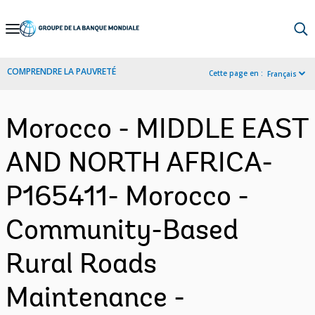
Skip
to
Main
COMPRENDRE LA PAUVRETÉ
Cette page en :
Français
Navigation
Morocco - MIDDLE EAST
AND NORTH AFRICA-
P165411- Morocco -
Community-Based
Rural Roads
Maintenance -