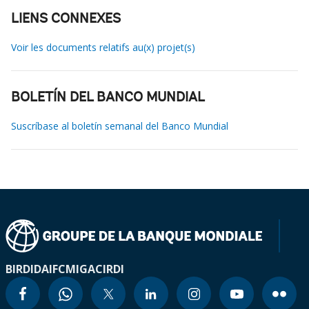
LIENS CONNEXES
Voir les documents relatifs au(x) projet(s)
BOLETÍN DEL BANCO MUNDIAL
Suscríbase al boletín semanal del Banco Mundial
BIRD
IDA
IFC
MIGA
CIRDI