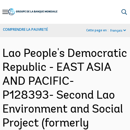
Skip
to
Main
COMPRENDRE LA PAUVRETÉ
Cette page en :
Français
Navigation
Lao People's Democratic
Republic - EAST ASIA
AND PACIFIC-
P128393- Second Lao
Environment and Social
Project (formerly