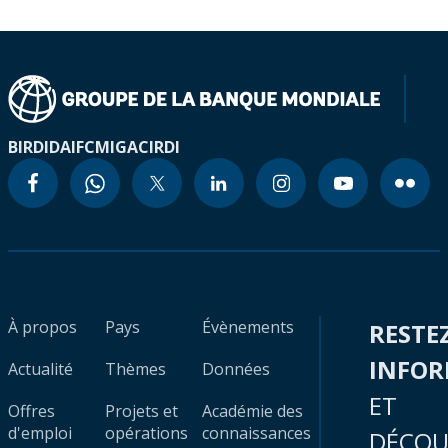
BIRD
IDA
IFC
MIGA
CIRDI
À propos
Pays
Évènements
RESTE
INFO
Actualité
Thèmes
Données
ET
Offres
Projets et
Académie des
d'emploi
opérations
connaissances
DÉCOU