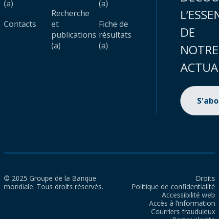
(a)
(a)
L’ESSE
Recherche
Contacts
et
Fiche de
DE
publications
résultats
(a)
(a)
NOTRE
ACTUA
S'ab
© 2025 Groupe de la Banque
Droits
mondiale. Tous droits réservés.
Politique de confidentialité
Accessibilité web
Accès à l’information
Courriers frauduleux