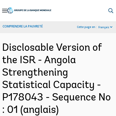
Skip
to
Main
COMPRENDRE LA PAUVRETÉ
Cette page en :
Français
Navigation
Disclosable Version of
the ISR - Angola
Strengthening
Statistical Capacity -
P178043 - Sequence No
: 01 (anglais)