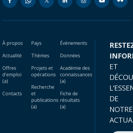
À propos
Pays
Évènements
RESTE
INFO
Actualité
Thèmes
Données
ET
Offres
Projets et
Académie des
d'emploi
opérations
connaissances
DÉCOU
(a)
(a)
L’ESSE
Recherche
Contacts
et
Fiche de
DE
publications
résultats
(a)
(a)
NOTRE
ACTUA