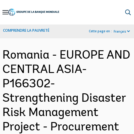
Skip
to
Main
COMPRENDRE LA PAUVRETÉ
Cette page en :
Français
Navigation
Romania - EUROPE AND
CENTRAL ASIA-
P166302-
Strengthening Disaster
Risk Management
Project - Procurement