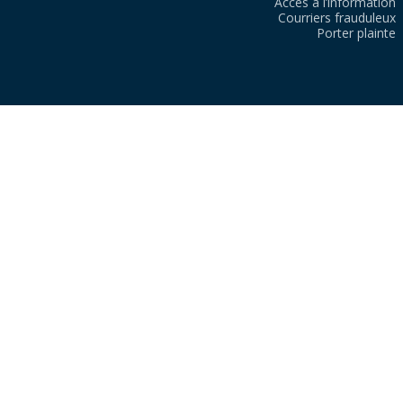
Accès à l’information
Courriers frauduleux
Porter plainte