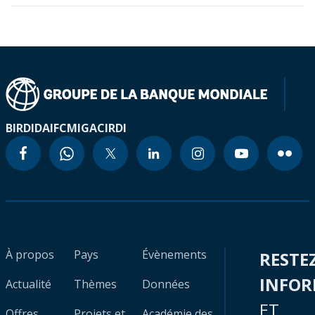
BIRD
IDA
IFC
MIGA
CIRDI
À propos
Pays
Évènements
RESTE
INFO
Actualité
Thèmes
Données
ET
Offres
Projets et
Académie des