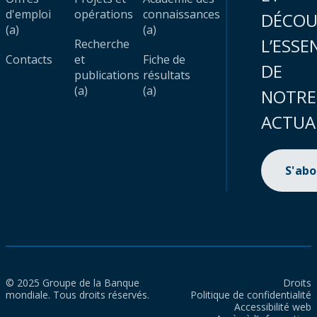
d'emploi
opérations
connaissances
DÉCOU
(a)
(a)
L’ESSE
Recherche
Contacts
et
Fiche de
DE
publications
résultats
(a)
(a)
NOTRE
ACTUA
S'ab
© 2025 Groupe de la Banque
Droits
mondiale. Tous droits réservés.
Politique de confidentialité
Accessibilité web