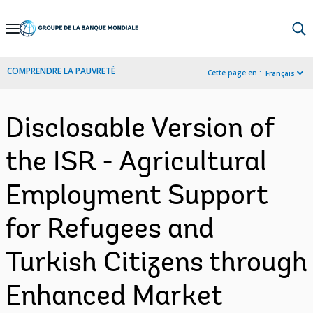
Skip
to
Main
COMPRENDRE LA PAUVRETÉ
Cette page en :
Français
Navigation
Disclosable Version of
the ISR - Agricultural
Employment Support
for Refugees and
Turkish Citizens through
Enhanced Market