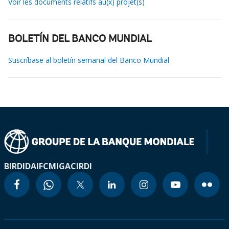
Voir les documents relatifs au(x) projet(s)
BOLETÍN DEL BANCO MUNDIAL
Suscríbase al boletín semanal del Banco Mundial
BIRD
IDA
IFC
MIGA
CIRDI