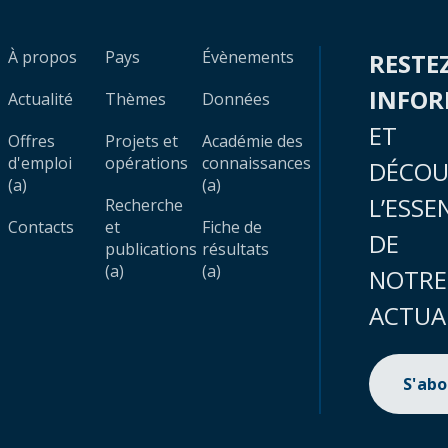
À propos
Pays
Évènements
RESTE
INFO
Actualité
Thèmes
Données
ET
Offres
Projets et
Académie des
d'emploi
opérations
connaissances
DÉCOU
(a)
(a)
L’ESSE
Recherche
Contacts
et
Fiche de
DE
publications
résultats
(a)
(a)
NOTRE
ACTUA
S'ab