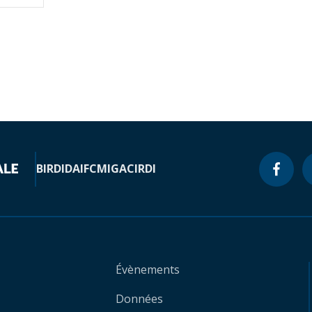
BIRD
IDA
IFC
MIGA
CIRDI
Évènements
Données