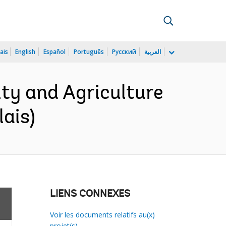
ais
English
Español
Português
Русский
العربية
ty and Agriculture
ais)
LIENS CONNEXES
Voir les documents relatifs au(x)
projet(s)