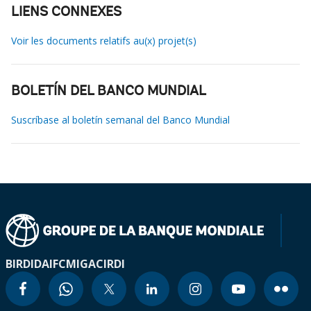
LIENS CONNEXES
Voir les documents relatifs au(x) projet(s)
BOLETÍN DEL BANCO MUNDIAL
Suscríbase al boletín semanal del Banco Mundial
BIRD
IDA
IFC
MIGA
CIRDI