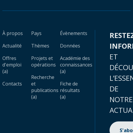
À propos
Pays
Évènements
RESTE
INFO
Actualité
Thèmes
Données
ET
Offres
Projets et
Académie des
d'emploi
opérations
connaissances
DÉCOU
(a)
(a)
L’ESSE
Recherche
Contacts
et
Fiche de
DE
publications
résultats
(a)
(a)
NOTRE
ACTUA
S'ab