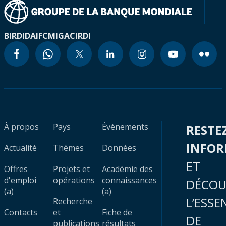
BIRD
IDA
IFC
MIGA
CIRDI
À propos
Pays
Évènements
RESTE
INFO
Actualité
Thèmes
Données
ET
Offres
Projets et
Académie des
d'emploi
opérations
connaissances
DÉCOU
(a)
(a)
L’ESSE
Recherche
Contacts
et
Fiche de
DE
publications
résultats