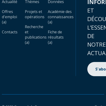
INFO
Actualité
Thèmes
Données
ET
Offres
Projets et
Académie des
d'emploi
opérations
connaissances
DÉCOU
(a)
(a)
L’ESSE
Recherche
Contacts
et
Fiche de
DE
publications
résultats
(a)
(a)
NOTRE
ACTUA
S'ab