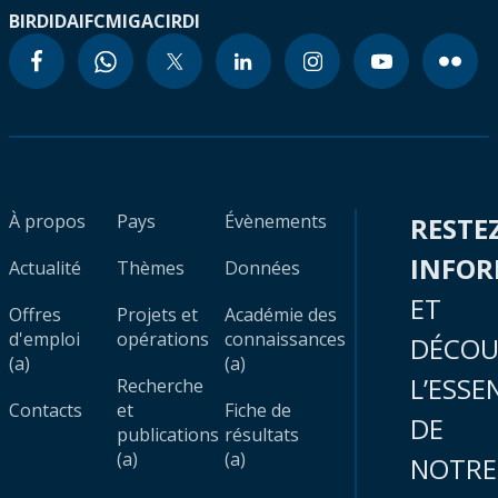
BIRD
IDA
IFC
MIGA
CIRDI
À propos
Pays
Évènements
RESTE
INFO
Actualité
Thèmes
Données
ET
Offres
Projets et
Académie des
d'emploi
opérations
connaissances
DÉCOU
(a)
(a)
L’ESSE
Recherche
Contacts
et
Fiche de
DE
publications
résultats
(a)
(a)
NOTRE