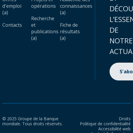
d'emploi
opérations
connaissances
DÉCOU
(a)
(a)
L’ESSE
Recherche
Contacts
et
Fiche de
DE
publications
résultats
(a)
(a)
NOTRE
ACTUA
S'ab
© 2025 Groupe de la Banque
Droits
mondiale. Tous droits réservés.
Politique de confidentialité
Accessibilité web