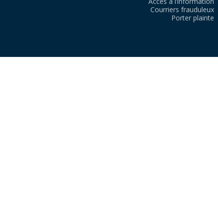
Accès à l’information
Courriers frauduleux
Porter plainte