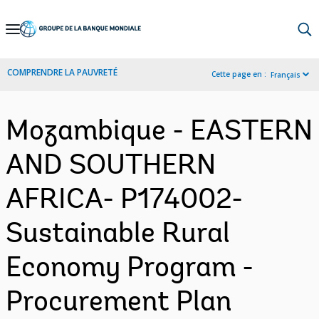
Skip
to
Main
COMPRENDRE LA PAUVRETÉ
Cette page en :
Français
Navigation
Mozambique - EASTERN
AND SOUTHERN
AFRICA- P174002-
Sustainable Rural
Economy Program -
Procurement Plan