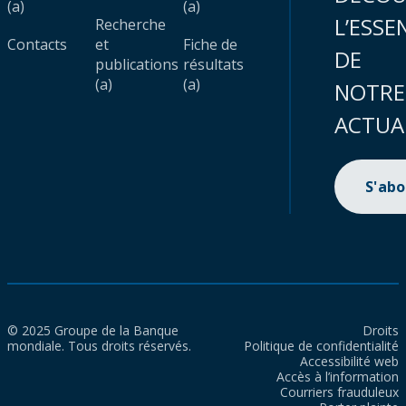
(a)
(a)
L’ESSE
Recherche
Contacts
et
Fiche de
DE
publications
résultats
(a)
(a)
NOTRE
ACTUA
S'ab
© 2025 Groupe de la Banque
Droits
mondiale. Tous droits réservés.
Politique de confidentialité
Accessibilité web
Accès à l’information
Courriers frauduleux