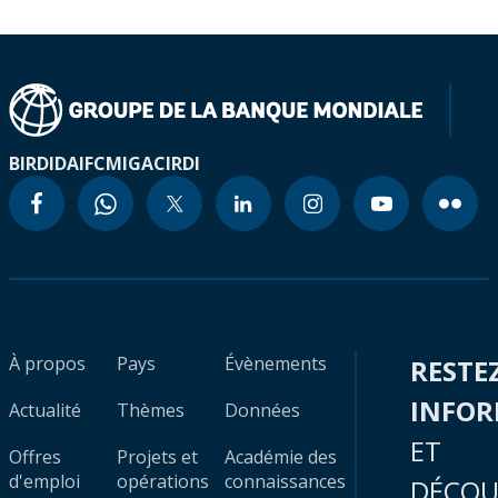
BIRD
IDA
IFC
MIGA
CIRDI
À propos
Pays
Évènements
RESTE
INFO
Actualité
Thèmes
Données
ET
Offres
Projets et
Académie des
d'emploi
opérations
connaissances
DÉCOU