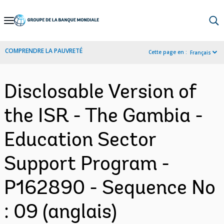
Skip
to
Main
COMPRENDRE LA PAUVRETÉ
Cette page en :
Français
Navigation
Disclosable Version of
the ISR - The Gambia -
Education Sector
Support Program -
P162890 - Sequence No
: 09 (anglais)