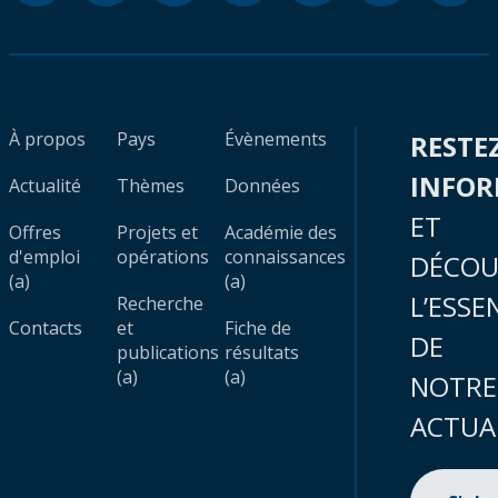
À propos
Pays
Évènements
RESTE
INFO
Actualité
Thèmes
Données
ET
Offres
Projets et
Académie des
d'emploi
opérations
connaissances
DÉCOU
(a)
(a)
L’ESSE
Recherche
Contacts
et
Fiche de
DE
publications
résultats
(a)
(a)
NOTRE
ACTUA