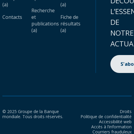
DÉCOU
(a)
(a)
L’ESSE
Recherche
Contacts
et
Fiche de
DE
publications
résultats
(a)
(a)
NOTRE
ACTUA
S'ab
© 2025 Groupe de la Banque
Droits
mondiale. Tous droits réservés.
Politique de confidentialité
Accessibilité web
Accès à l’information
Courriers frauduleux