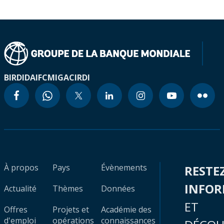
BIRD
IDA
IFC
MIGA
CIRDI
À propos
Pays
Évènements
RESTE
INFO
Actualité
Thèmes
Données
ET
Offres
Projets et
Académie des
d'emploi
opérations
connaissances