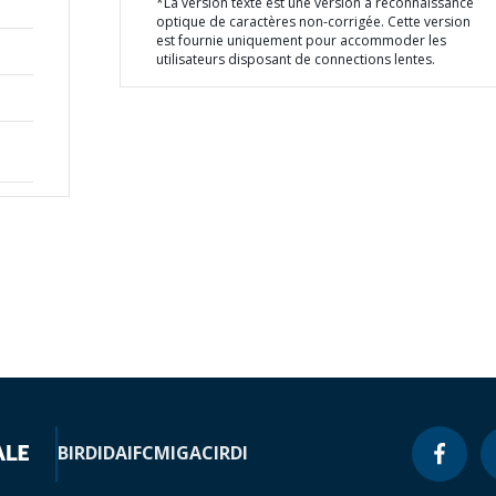
*La version texte est une version à reconnaissance
optique de caractères non-corrigée. Cette version
est fournie uniquement pour accommoder les
utilisateurs disposant de connections lentes.
BIRD
IDA
IFC
MIGA
CIRDI