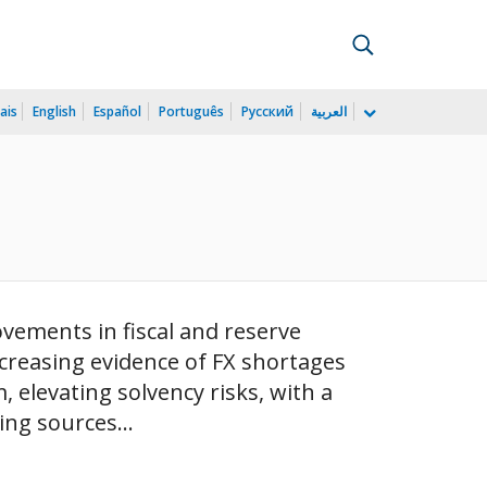
ais
English
Español
Português
Русский
العربية
ovements in fiscal and reserve
increasing evidence of FX shortages
, elevating solvency risks, with a
ing sources...