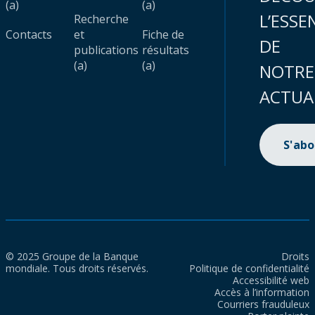
(a)
(a)
L’ESSE
Recherche
Contacts
et
Fiche de
DE
publications
résultats
(a)
(a)
NOTRE
ACTUA
S'ab
© 2025 Groupe de la Banque
Droits
mondiale. Tous droits réservés.
Politique de confidentialité
Accessibilité web
Accès à l’information
Courriers frauduleux