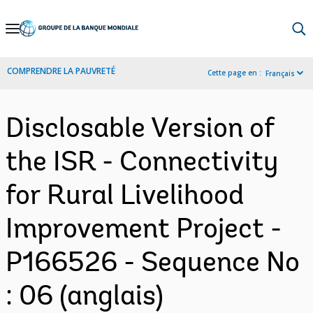
Skip
to
Main
COMPRENDRE LA PAUVRETÉ
Cette page en :
Français
Navigation
Disclosable Version of
the ISR - Connectivity
for Rural Livelihood
Improvement Project -
P166526 - Sequence No
: 06 (anglais)