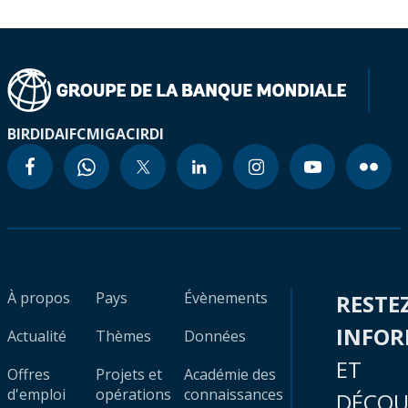
BIRD
IDA
IFC
MIGA
CIRDI
À propos
Pays
Évènements
RESTE
INFO
Actualité
Thèmes
Données
ET
Offres
Projets et
Académie des
d'emploi
opérations
connaissances
DÉCOU