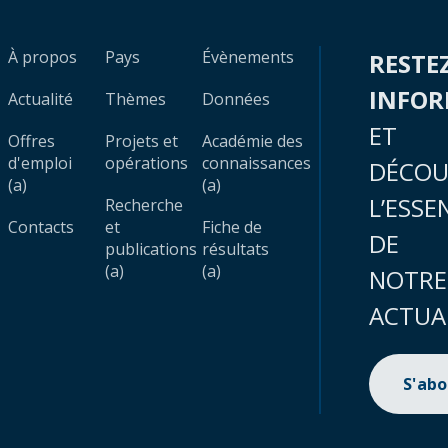
À propos
Pays
Évènements
RESTE
INFO
Actualité
Thèmes
Données
ET
Offres
Projets et
Académie des
d'emploi
opérations
connaissances
DÉCOU
(a)
(a)
L’ESSE
Recherche
Contacts
et
Fiche de
DE
publications
résultats
(a)
(a)
NOTRE
ACTUA
S'ab