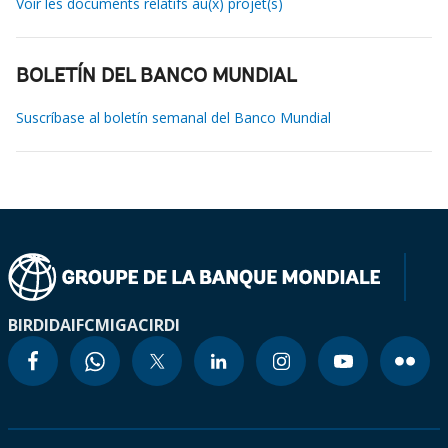
Voir les documents relatifs au(x) projet(s)
BOLETÍN DEL BANCO MUNDIAL
Suscríbase al boletín semanal del Banco Mundial
BIRD
IDA
IFC
MIGA
CIRDI