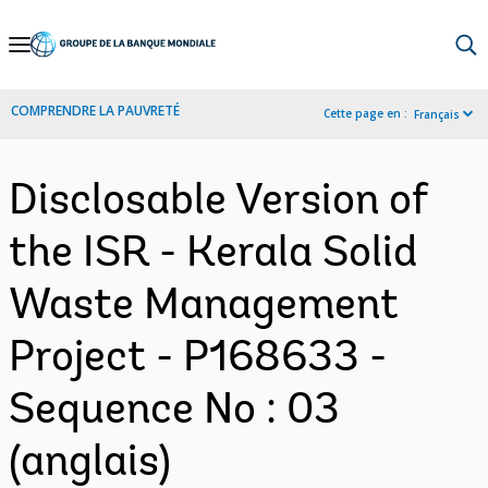
Skip
to
Main
COMPRENDRE LA PAUVRETÉ
Cette page en :
Français
Navigation
Disclosable Version of
the ISR - Kerala Solid
Waste Management
Project - P168633 -
Sequence No : 03
(anglais)