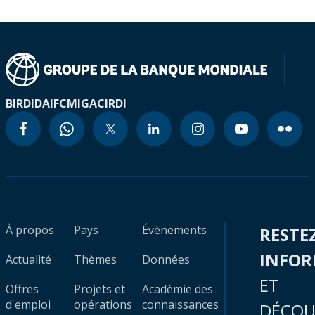
BIRD
IDA
IFC
MIGA
CIRDI
À propos
Pays
Évènements
RESTE
INFO
Actualité
Thèmes
Données
ET
Offres
Projets et
Académie des
d'emploi
opérations
connaissances
DÉCOU