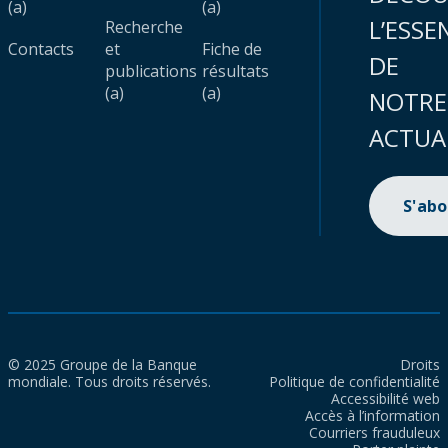
(a)
(a)
L’ESSE
Recherche
Contacts
et
Fiche de
DE
publications
résultats
(a)
(a)
NOTRE
ACTUA
S'ab
© 2025 Groupe de la Banque
Droits
mondiale. Tous droits réservés.
Politique de confidentialité
Accessibilité web
Accès à l’information
Courriers frauduleux