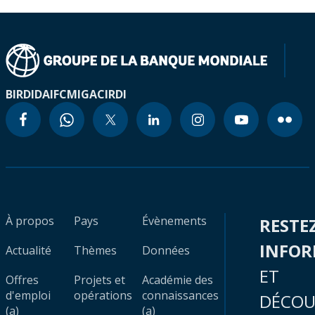
BIRD
IDA
IFC
MIGA
CIRDI
À propos
Pays
Évènements
RESTE
INFO
Actualité
Thèmes
Données
ET
Offres
Projets et
Académie des
d'emploi
opérations
connaissances
DÉCOU
(a)
(a)