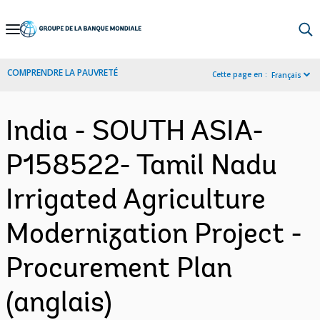
Skip
to
Main
COMPRENDRE LA PAUVRETÉ
Cette page en :
Français
Navigation
India - SOUTH ASIA-
P158522- Tamil Nadu
Irrigated Agriculture
Modernization Project -
Procurement Plan
(anglais)