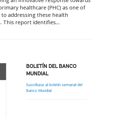
iving an innovative response towards
primary healthcare (PHC) as one of
h to addressing these health
This report identifies...
BOLETÍN DEL BANCO
MUNDIAL
Suscríbase al boletín semanal del
Banco Mundial