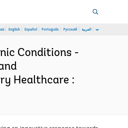
ais
English
Español
Português
Русский
العربية
nic Conditions -
 and
y Healthcare :