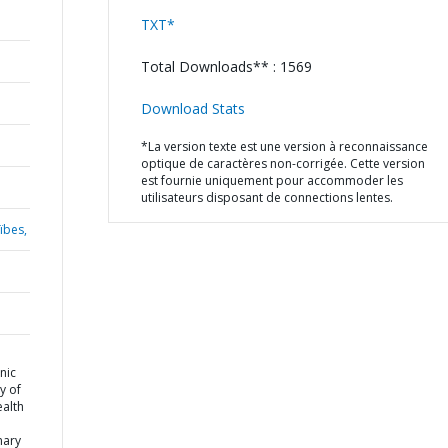
TXT*
Total Downloads** : 1569
Download Stats
*La version texte est une version à reconnaissance
optique de caractères non-corrigée. Cette version
est fournie uniquement pour accommoder les
utilisateurs disposant de connections lentes.
ïbes,
nic
y of
ealth
mary