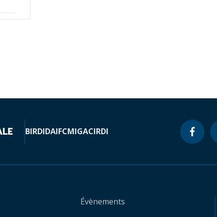
e
BIRD
IDA
IFC
MIGA
CIRDI
Évènements