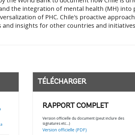
by the World Bank to document how Chile is dr
d the integration of mental health (MH) into 
iversalization of PHC. Chile's proactive approac
and insights for other countries and initiatives. 
TÉLÉCHARGER
RAPPORT COMPLET
a
Version officielle du document (peut inclure des
signatures etc…)
ca
Version officielle (PDF)