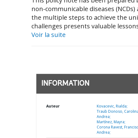
This policy note has been prepared 
non-communicable diseases (NCDs) an
the multiple steps to achieve the un
challenges presents valuable lessons 
Voir la suite
INFORMATION
Auteur
Kovacevic, Rialda;
Traub Donoso, Carolin
Andrea;
Martínez, Mayra;
Corona Ravest, Francis
Andrea;