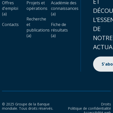
ET
Offres
Projets et
Académie des
d'emploi
opérations
connaissances
DÉCOU
(a)
(a)
L’ESSE
Recherche
Contacts
et
Fiche de
DE
publications
résultats
(a)
(a)
NOTRE
ACTUA
S'ab
© 2025 Groupe de la Banque
Droits
mondiale. Tous droits réservés.
Politique de confidentialité
Accessibilité web