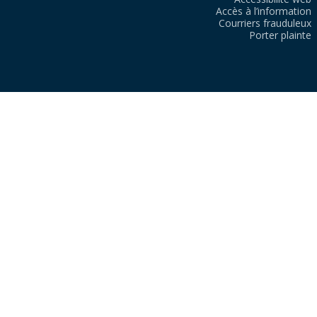
Accès à l’information
Courriers frauduleux
Porter plainte