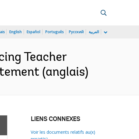
ais
English
Español
Português
Русский
العربية
cing Teacher
atement (anglais)
LIENS CONNEXES
Voir les documents relatifs au(x)
projet(s)