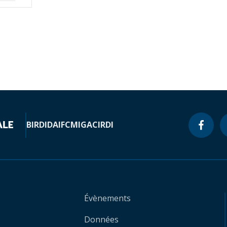
BIRD
IDA
IFC
MIGA
CIRDI
Évènements
Données