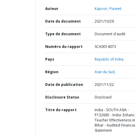
Auteur
Kapoor, Puneet;
Date du document
2021/10/29
Type de document
Document d'audit
Numéro du rapport
SCA0014073
Pays
Republic of India,
Région
Asie du Sud,
Date de publication
2021/11/22
Disclosure Status
Disclosed
Titre du rapport
India - SOUTH ASIA -
P132665 - India: Enhanc
Teacher Effectiveness i
Bihar - Audited Financia
Statement