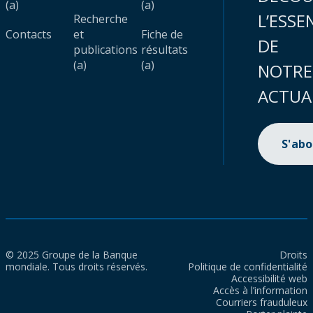
(a)
(a)
L’ESSE
Recherche
Contacts
et
Fiche de
DE
publications
résultats
(a)
(a)
NOTRE
ACTUA
S'ab
© 2025 Groupe de la Banque
Droits
mondiale. Tous droits réservés.
Politique de confidentialité
Accessibilité web
Accès à l’information
Courriers frauduleux