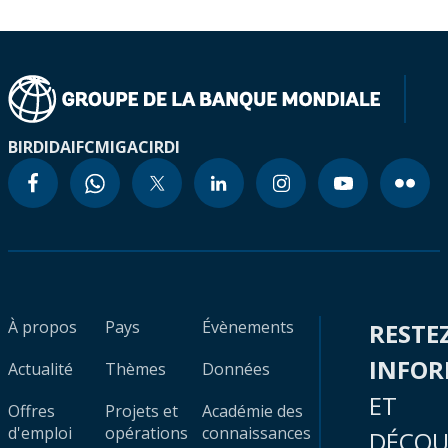
BIRD
IDA
IFC
MIGA
CIRDI
À propos
Pays
Évènements
RESTE
INFO
Actualité
Thèmes
Données
ET
Offres
Projets et
Académie des
d'emploi
opérations
connaissances
DÉCOU