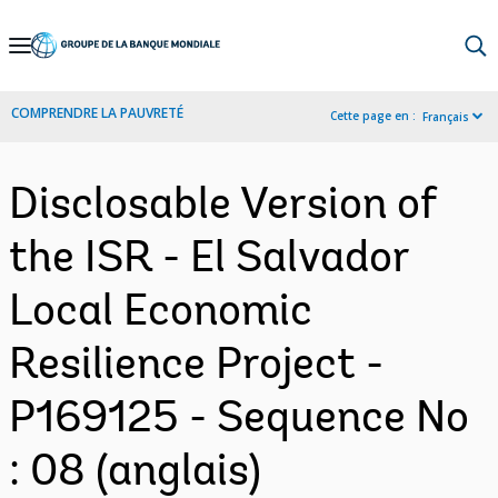
Skip
to
Main
COMPRENDRE LA PAUVRETÉ
Cette page en :
Français
Navigation
Disclosable Version of
the ISR - El Salvador
Local Economic
Resilience Project -
P169125 - Sequence No
: 08 (anglais)