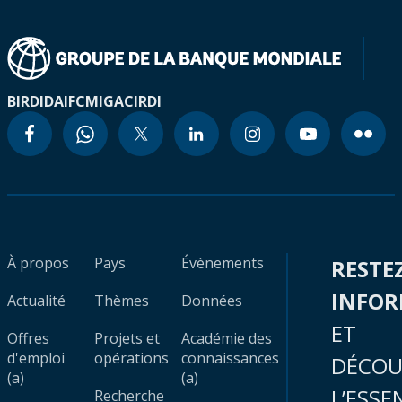
BIRD
IDA
IFC
MIGA
CIRDI
À propos
Pays
Évènements
RESTE
INFO
Actualité
Thèmes
Données
ET
Offres
Projets et
Académie des
d'emploi
opérations
connaissances
DÉCOU
(a)
(a)
L’ESSE
Recherche