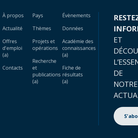
À propos
Pays
Évènements
RESTE
INFO
Actualité
Thèmes
Données
ET
Offres
Projets et
Académie des
d'emploi
opérations
connaissances
DÉCOU
(a)
(a)
L’ESSE
Recherche
Contacts
et
Fiche de
DE
publications
résultats
(a)
(a)
NOTRE
ACTUA
S'ab