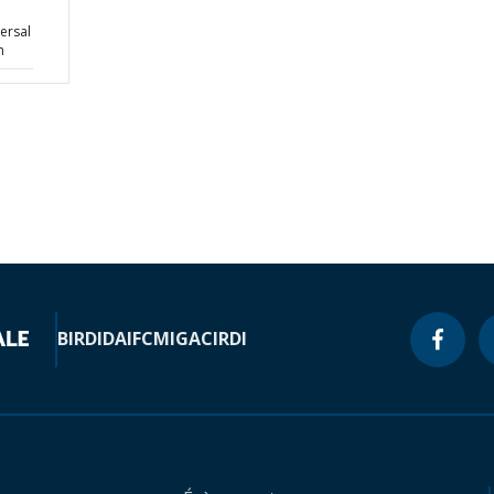
ersal
n
BIRD
IDA
IFC
MIGA
CIRDI