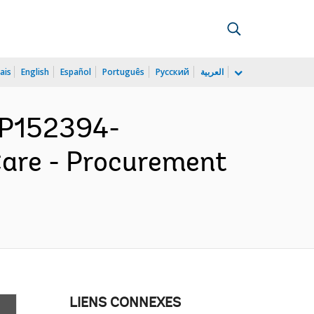
ais
English
Español
Português
Русский
العربية
P152394-
Care - Procurement
LIENS CONNEXES