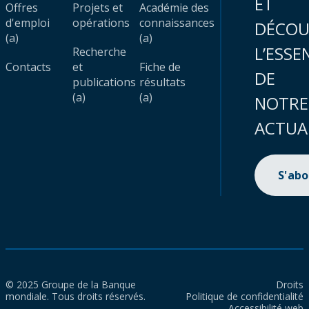
ET
Offres
Projets et
Académie des
d'emploi
opérations
connaissances
DÉCOU
(a)
(a)
L’ESSE
Recherche
Contacts
et
Fiche de
DE
publications
résultats
(a)
(a)
NOTRE
ACTUA
S'ab
© 2025 Groupe de la Banque
Droits
mondiale. Tous droits réservés.
Politique de confidentialité
Accessibilité web