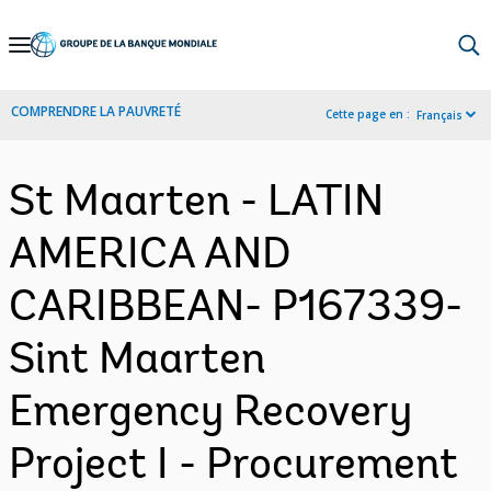
Skip
to
Main
COMPRENDRE LA PAUVRETÉ
Cette page en :
Français
Navigation
St Maarten - LATIN
AMERICA AND
CARIBBEAN- P167339-
Sint Maarten
Emergency Recovery
Project I - Procurement