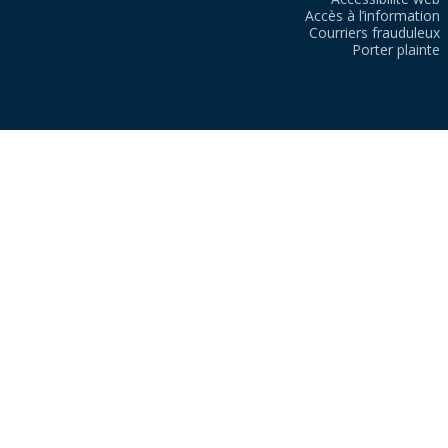
Accès à l’information
Courriers frauduleux
Porter plainte